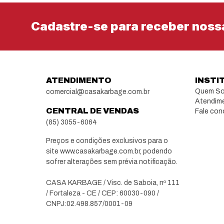
Cadastre-se para receber noss
ATENDIMENTO
INSTI
Quem S
comercial@casakarbage.com.br
Atendim
CENTRAL DE VENDAS
Fale co
(85) 3055-6064
Preços e condições exclusivos para o
site www.casakarbage.com.br, podendo
sofrer alterações sem prévia notificação.
CASA KARBAGE / Visc. de Saboia, nº 111
/ Fortaleza - CE / CEP: 60030-090 /
CNPJ:02.498.857/0001-09