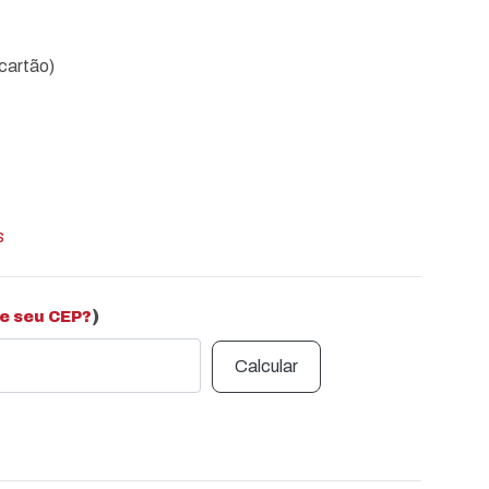
cartão)
s
)
e seu CEP?
Calcular