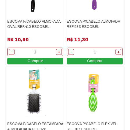
ESCOVA P/CABELO ALMOFADA
ESCOVA P/CABELO ALMOFADA
OVAL REF.410 ESCOBEL
REF.533 ESCOBEL
R$ 10,90
R$ 11,30
Comprar
Comprar
ESCOVA P/CABELO ESTAMPADA
ESCOVA P/CABELO FLEXIVEL
ALMOFADADA REF.825
REF.107 ESCOBEL