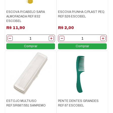
ESCOVA P/CABELO SARA
ESCOVA P/UNHA C/PLAST PEQ.
ALMOFADADA REF.832
REF.526 ESCOBEL
ESCOBEL
R$ 11,90
R$ 2,00
Comprar
Comprar
ESTOJO MULTIUSO
PENTE DENTES GRANDES
REF.SR687/551 SANREMO
REF.67 ESCOBEL