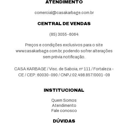
ATENDIMENTO
comercial@casakarbage.com.br
CENTRAL DE VENDAS
(85) 3055-6064
Preços e condições exclusivos para o site
www.casakarbage.com.br, podendo sofrer alterações
sem prévia notificação.
CASA KARBAGE / Visc. de Saboia, nº 111 / Fortaleza -
CE / CEP: 60030-090 / CNPJ:02.498.857/0001-09
INSTITUCIONAL
Quem Somos
Atendimento
Fale conosco
DÚVIDAS