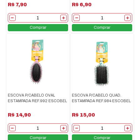
R$ 7,90
R$ 6,90
Comprar
Comprar
ESCOVA P/CABELO OVAL
ESCOVA P/CABELO QUAD.
ESTAMPADA REF.992 ESCOBEL
ESTAMPADA REF.984 ESCOBEL
R$ 14,90
R$ 15,00
Comprar
Comprar