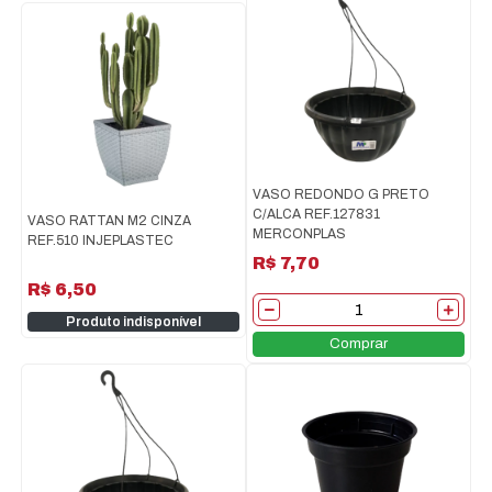
VASO REDONDO G PRETO
C/ALCA REF.127831
VASO RATTAN M2 CINZA
MERCONPLAS
REF.510 INJEPLASTEC
R$ 7,70
R$ 6,50
Produto indisponível
Comprar