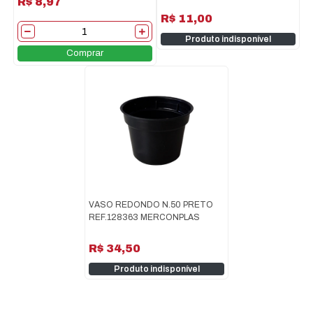
R$ 8,97
R$ 11,00
Produto indisponível
Comprar
VASO REDONDO N.50 PRETO
REF.128363 MERCONPLAS
R$ 34,50
Produto indisponível