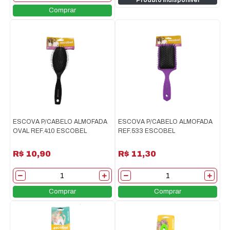
Comprar
ESCOVA P/CABELO ALMOFADA
ESCOVA P/CABELO ALMOFADA
OVAL REF.410 ESCOBEL
REF.533 ESCOBEL
R$ 10,90
R$ 11,30
Comprar
Comprar