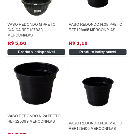
VASO REDONDO M PRETO
VASO REDONDO N.09 PRETO
C/ALCA REF.127833
REF.126465 MERCONPLAS
MERCONPLAS
R$ 5,60
R$ 1,10
Produto indisponível
Produto indisponível
VASO REDONDO N.24 PRETO
REF.125399 MERCONPLAS
VASO REDONDO N.30 PRETO
REF.125400 MERCONPLAS