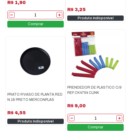
R$ 1,90
R$ 3,25
Produto indisponível
Comprar
PRENDEDOR DE PLASTICO C/9
REF.CK4754 CLINK
PRATO P/VASO DE PLANTA RED
N.18 PRETO MERCONPLAS
R$ 9,00
R$ 4,55
Produto indisponível
Comprar