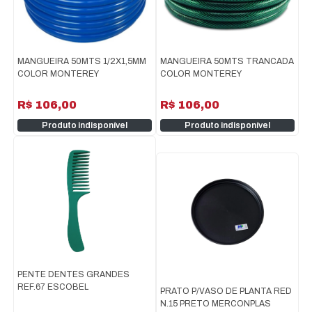
MANGUEIRA 50MTS 1/2X1,5MM
MANGUEIRA 50MTS TRANCADA
COLOR MONTEREY
COLOR MONTEREY
R$ 106,00
R$ 106,00
Produto indisponível
Produto indisponível
PENTE DENTES GRANDES
REF.67 ESCOBEL
PRATO P/VASO DE PLANTA RED
N.15 PRETO MERCONPLAS