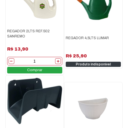
REGADOR 2LTS REF.502
SANREMO
REGADOR 4,5LTS LUMAR
R$ 13,90
R$ 25,90
Produto indisponível
Comprar