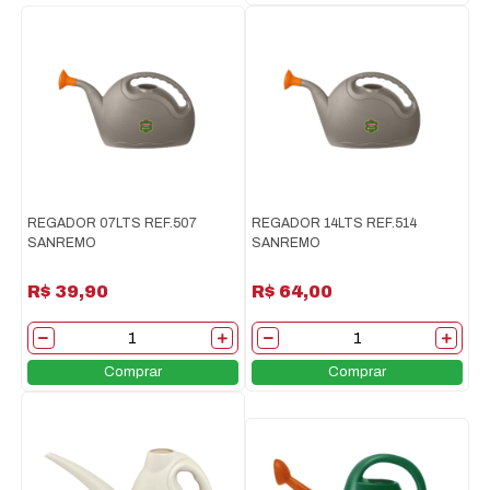
REGADOR 07LTS REF.507
REGADOR 14LTS REF.514
SANREMO
SANREMO
R$ 39,90
R$ 64,00
Comprar
Comprar