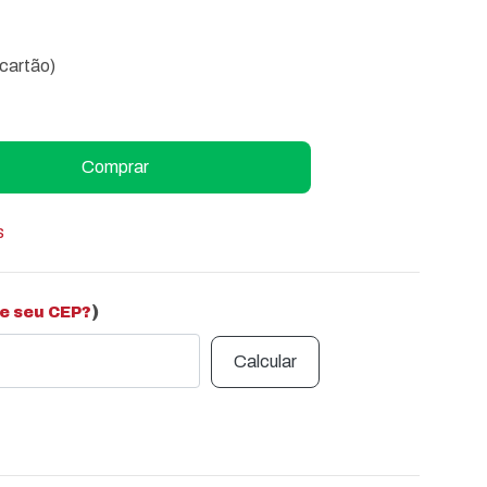
(cartão)
Comprar
s
)
e seu CEP?
Calcular