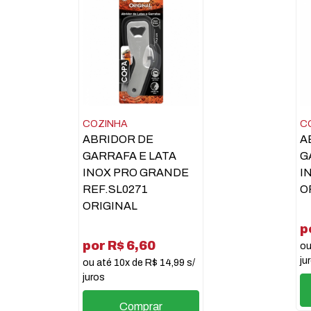
COZINHA
C
ABRIDOR DE
A
GARRAFA E LATA
G
INOX PRO GRANDE
I
REF.SL0271
O
ORIGINAL
p
por R$ 6,60
ou
ju
ou até 10x de R$ 14,99 s/
juros
Comprar