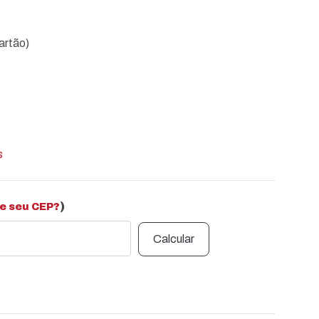
artão)
s
)
e seu CEP?
Calcular