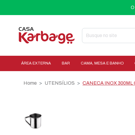
O
ÁREA EXTERNA
BAR
CAMA, MESA E BANHO
Home
UTENSÍLIOS
CANECA INOX 300ML 